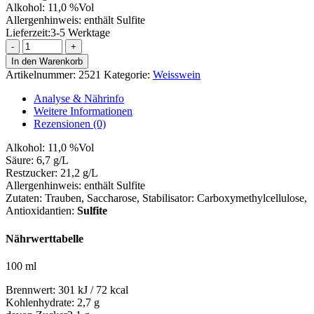
Alkohol:
11,0 %Vol
Allergenhinweis:
enthält Sulfite
Lieferzeit:
3-5 Werktage
Rieslingfeinherb
Menge
In den Warenkorb
Artikelnummer:
2521
Kategorie:
Weisswein
Analyse & Nährinfo
Weitere Informationen
Rezensionen (0)
Alkohol:
11,0 %Vol
Säure:
6,7 g/L
Restzucker:
21,2 g/L
Allergenhinweis:
enthält Sulfite
Zutaten:
Trauben, Saccharose, Stabilisator: Carboxymethylcellulose
,
Antioxidantien:
Sulfite
Nährwerttabelle
100 ml
Brennwert:
301 kJ / 72 kcal
Kohlenhydrate:
2,7 g