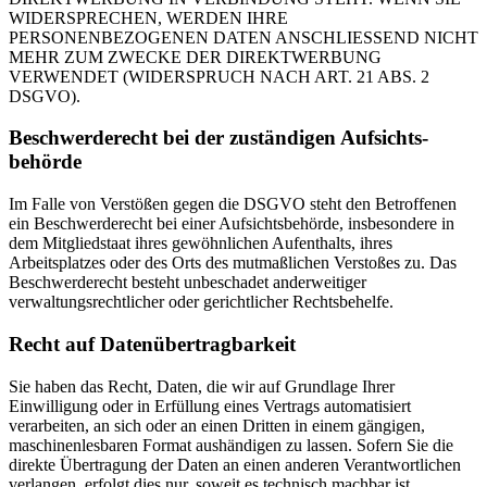
WIDERSPRECHEN, WERDEN IHRE
PERSONENBEZOGENEN DATEN ANSCHLIESSEND NICHT
MEHR ZUM ZWECKE DER DIREKTWERBUNG
VERWENDET (WIDERSPRUCH NACH ART. 21 ABS. 2
DSGVO).
Beschwerde­recht bei der zuständigen Aufsichts­
behörde
Im Falle von Verstößen gegen die DSGVO steht den Betroffenen
ein Beschwerderecht bei einer Aufsichtsbehörde, insbesondere in
dem Mitgliedstaat ihres gewöhnlichen Aufenthalts, ihres
Arbeitsplatzes oder des Orts des mutmaßlichen Verstoßes zu. Das
Beschwerderecht besteht unbeschadet anderweitiger
verwaltungsrechtlicher oder gerichtlicher Rechtsbehelfe.
Recht auf Daten­übertrag­barkeit
Sie haben das Recht, Daten, die wir auf Grundlage Ihrer
Einwilligung oder in Erfüllung eines Vertrags automatisiert
verarbeiten, an sich oder an einen Dritten in einem gängigen,
maschinenlesbaren Format aushändigen zu lassen. Sofern Sie die
direkte Übertragung der Daten an einen anderen Verantwortlichen
verlangen, erfolgt dies nur, soweit es technisch machbar ist.