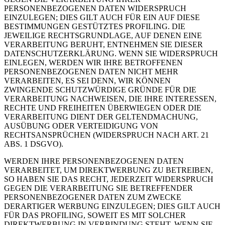
PERSONENBEZOGENEN DATEN WIDERSPRUCH
EINZULEGEN; DIES GILT AUCH FÜR EIN AUF DIESE
BESTIMMUNGEN GESTÜTZTES PROFILING. DIE
JEWEILIGE RECHTSGRUNDLAGE, AUF DENEN EINE
VERARBEITUNG BERUHT, ENTNEHMEN SIE DIESER
DATENSCHUTZERKLÄRUNG. WENN SIE WIDERSPRUCH
EINLEGEN, WERDEN WIR IHRE BETROFFENEN
PERSONENBEZOGENEN DATEN NICHT MEHR
VERARBEITEN, ES SEI DENN, WIR KÖNNEN
ZWINGENDE SCHUTZWÜRDIGE GRÜNDE FÜR DIE
VERARBEITUNG NACHWEISEN, DIE IHRE INTERESSEN,
RECHTE UND FREIHEITEN ÜBERWIEGEN ODER DIE
VERARBEITUNG DIENT DER GELTENDMACHUNG,
AUSÜBUNG ODER VERTEIDIGUNG VON
RECHTSANSPRÜCHEN (WIDERSPRUCH NACH ART. 21
ABS. 1 DSGVO).
WERDEN IHRE PERSONENBEZOGENEN DATEN
VERARBEITET, UM DIREKTWERBUNG ZU BETREIBEN,
SO HABEN SIE DAS RECHT, JEDERZEIT WIDERSPRUCH
GEGEN DIE VERARBEITUNG SIE BETREFFENDER
PERSONENBEZOGENER DATEN ZUM ZWECKE
DERARTIGER WERBUNG EINZULEGEN; DIES GILT AUCH
FÜR DAS PROFILING, SOWEIT ES MIT SOLCHER
DIREKTWERBUNG IN VERBINDUNG STEHT. WENN SIE